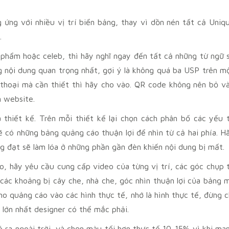
 ứng với nhiều vị trí biển bảng, thay vì dồn nén tất cả
Uniq
.
ản phẩm hoặc celeb, thì hãy nghĩ ngay đến tất cả những từ ngữ 
ng nội dung quan trọng nhất, gợi ý là không quá ba USP trên m
 thoại mà cần thiết thì hãy cho vào. QR code không nên bỏ v
n website.
thiết kế. Trên mỗi thiết kế lại chọn cách phân bố các yếu 
sẽ có những bảng quảng cáo thuận lợi để nhìn từ cả hai phía. H
 đạt sẽ làm lóa ở những phần gần đèn khiến nội dung bị mất.
áo, hãy yêu cầu cung cấp video của từng vị trí, các góc chụp 
các khoảng bị cây che, nhà che, góc nhìn thuận lợi của bảng 
mo quảng cáo vào các hình thực tế, nhớ là hình thực tế, đừng c
m lớn nhất designer có thể mắc phải.
 ra ngoài trời, và chọn màu tối hơn thực tế 10-15% vì khi ma