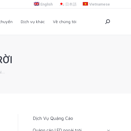
English
日本語
Vietnamese
i chuyển
Dịch vụ khác
Về chúng tôi
Search:
 chuyển
Dịch vụ khác
Về chúng tôi
Search:
RỜI
ÀI…
Dịch Vụ Quảng Cáo
Quảng cáo LED ngoài trời