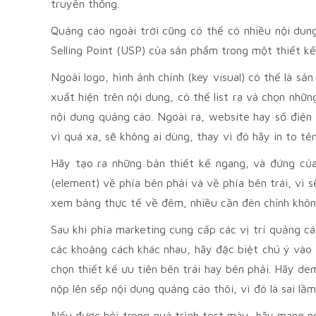
truyền thống.
Quảng cáo ngoài trời cũng có thể có nhiều nội dung
Selling Point (
USP) của sản phẩm trong một thiết kế
Ngoài logo, hình ảnh chính (key visual) có thể là s
xuất hiện trên nội dung, có thể list ra và chọn nhữ
nội dung quảng cáo. Ngoài ra, website hay số điện
vì quá xa, sẽ không ai dùng, thay vì đó hãy in to tê
Hãy tạo ra những bản thiết kế ngang, và đứng của 
(element) về phía bên phải và về phía bên trái, vì 
xem bảng thực tế về đêm, nhiều cần đèn chỉnh không
Sau khi phía marketing cung cấp các vị trí quảng c
các khoảng cách khác nhau, hãy đặc biệt chú ý vào 
chọn thiết kế ưu tiên bên trái hay bên phải. Hãy de
nộp lên sếp nội dung quảng cáo thôi, vì đó là sai lầ
Nếu được hỏi trong quá trình test màu, hãy mang nó