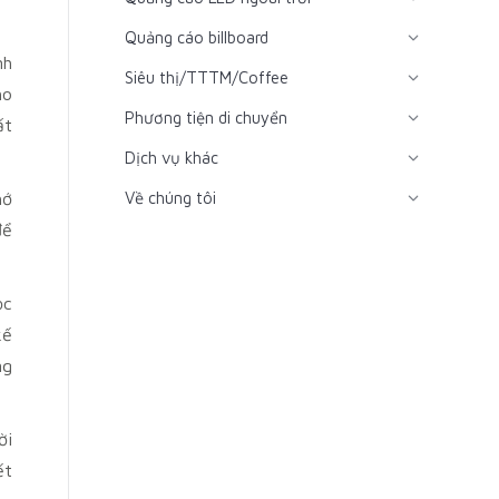
Quảng cáo billboard
nh
Siêu thị/TTTM/Coffee
ho
Phương tiện di chuyển
ất
Dịch vụ khác
hớ
Về chúng tôi
để
ọc
kế
ng
ời
ết