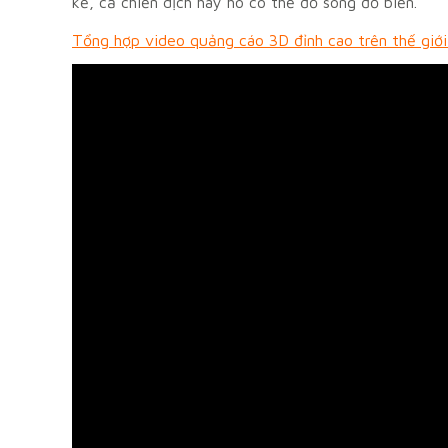
kế, cả chiến dịch hay ho có thể đổ sông đổ biển.
Tổng hợp video quảng cáo 3D đỉnh cao trên thế giớ