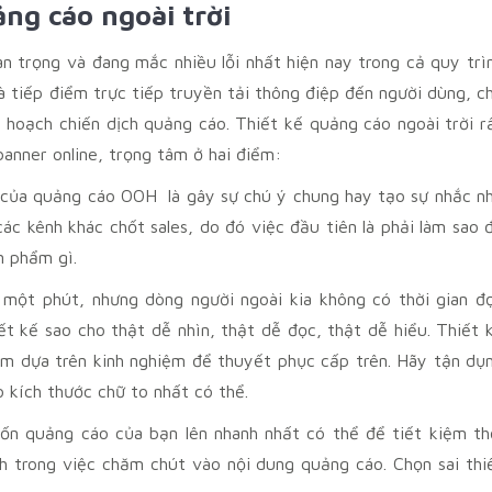
ảng cáo ngoài trời
an trọng và đang mắc nhiều lỗi nhất hiện nay trong cả quy trì
là tiếp điểm trực tiếp truyền tải thông điệp đến người dùng, c
 hoạch chiến dịch quảng cáo. Thiết kế quảng cáo ngoài trời r
banner online, trọng tâm ở hai điểm:
nt) của quảng cáo OOH là gây sự chú ý chung hay tạo sự nhắc n
ác kênh khác chốt sales, do đó việc đầu tiên là phải làm sao 
n phẩm gì.
 một phút, nhưng dòng người ngoài kia không có thời gian đ
ết kế sao cho thật dễ nhìn, thật dễ đọc, thật dễ hiểu. Thiết 
cảm dựa trên kinh nghiệm để thuyết phục cấp trên. Hãy tận dụ
o kích thước chữ to nhất có thể.
ốn quảng cáo của bạn lên nhanh nhất có thể để tiết kiệm th
nh trong việc chăm chút vào nội dung quảng cáo. Chọn sai thi