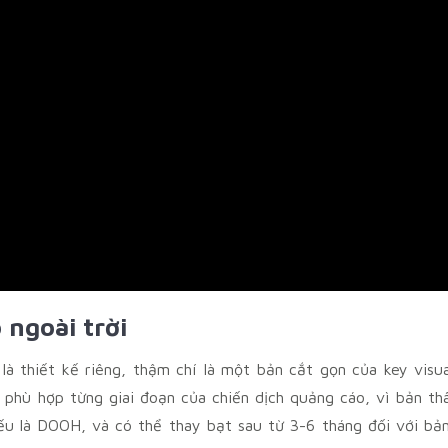
 ngoài trời
là thiết kế riêng, thậm chí là một bản cắt gọn của key visua
ể phù hợp từng giai đoạn của chiến dịch quảng cáo, vì bản th
ếu là DOOH, và có thể thay bạt sau từ 3-6 tháng đối với bả