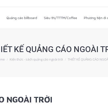
i
Quảng cáo billboard
Siêu thị/TTTM/Coffee
Phương tiện d
Quảng cáo billboard
Siêu thị/TTTM/Coffee
Phương tiện di
IẾT KẾ QUẢNG CÁO NGOÀI T
u are here:
ome
Kiến thức - sách quảng cáo ngoài trời
THIẾT KẾ QUẢNG CÁO NGO
ÁO NGOÀI TRỜI