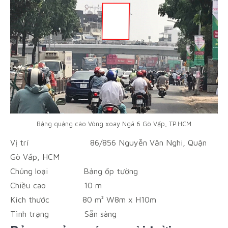
Bảng quảng cáo Vòng xoay Ngã 6 Gò Vấp, TP.HCM
Vị trí
86/856 Nguyễn Văn Nghi, Quận
Gò Vấp, HCM
Chủng loại
Bảng ốp tường
Chiều cao
10 m
Kích thước
80 m² W8m x H10m
Tình trạng
Sẵn sàng