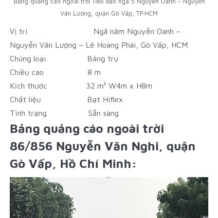
Bảng quảng cáo ngoài trời Tiểu đảo ngã 5 Nguyễn Oanh – Nguyễn
Văn Lượng, quận Gò Vấp, TP.HCM
Vị trí
Ngã năm Nguyễn Oanh –
Nguyễn Văn Lượng – Lê Hoàng Phái, Gò Vấp, HCM
Chủng loại
Bảng trụ
Chiều cao
8 m
Kích thước
32 m² W4m x H8m
Chất liệu
Bạt Hiflex
Tình trạng
Sẵn sàng
Bảng quảng cáo ngoài trời
86/856 Nguyễn Văn Nghi, quận
Gò Vấp, Hồ Chí Minh: