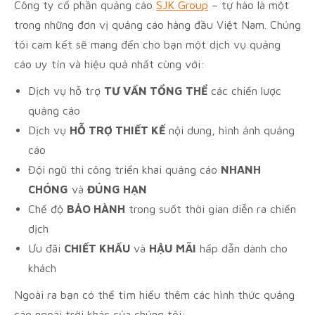
Công ty cổ phần quảng cáo
SJK Group
– tự hào là một
trong những đơn vị quảng cáo hàng đầu Việt Nam. Chúng
tôi cam kết sẽ mang đến cho bạn một dịch vụ quảng
cáo uy tín và hiệu quả nhất cùng với:
Dịch vụ hỗ trợ
TƯ VẤN TỔNG THỂ
các chiến lược
quảng cáo
Dịch vụ
HỖ TRỢ THIẾT KẾ
nội dung, hình ảnh quảng
cáo
Đội ngũ thi công triển khai quảng cáo
NHANH
CHÓNG
và
ĐÚNG HẠN
Chế độ
BẢO HÀNH
trong suốt thời gian diễn ra chiến
dịch
Ưu đãi
CHIẾT KHẤU
và
HẬU MÃI
hấp dẫn dành cho
khách
Ngoài ra bạn có thể tìm hiểu thêm các hình thức quảng
cáo ngoài trời khác của chúng tôi: