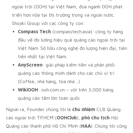
ngoài trời (OOH) tại Việt Nam, đưa ngành OOH phát
triển hơn nữa tại thị trường trong và ngoài nước.
Shojiki Group với các công ty con:
Compass Tech
(compasstech.asia): công ty hàng
đầu về đo lường hiệu quả quảng cáo ngoài trời tại
Việt Nam. Sở hữu công nghệ đo lượng hiện đại, tiên
tiến nhất tại Việt Nam.
AnyScreen
: giải pháp kiếm tiền và phân phối
quảng cáo thông minh dành cho các chủ vị trí
(Coffee, nhà hàng, tòa nhà…)
WikiOOH
: ooh.com.vn – với trên 3,000 bảng
quảng cáo tấm lớn toàn quốc
Ngoài ra, Founder chúng tôi là
chủ nhiệm
CLB Quảng
cáo ngoài trời TP.HCM (
OOHClub
),
phó chủ tịch
Hội
Quảng cáo thành phố Hồ Chí Minh (
HAA
). Chúng tôi cũng