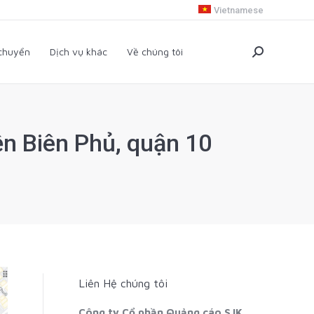
Vietnamese
i chuyển
Dịch vụ khác
Về chúng tôi
Search:
 chuyển
Dịch vụ khác
Về chúng tôi
Search:
ện Biên Phủ, quận 10
Liên Hệ chúng tôi
Công ty Cổ phần Quảng cáo SJK