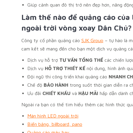
Giúp cảnh quan đô thị trở nên đẹp hơn, năng động
Làm thế nào để quảng cáo của 
ngoài trời vòng xoay Dân Chủ?
Công ty cổ phần quảng cáo
SJK Group
– tự hào là m
cam kết sẽ mang đến cho bạn một dịch vụ quảng cáo
Dịch vụ hỗ trợ
TƯ VẤN TỔNG THỂ
các chiến lượ
Dịch vụ
HỖ TRỢ THIẾT KẾ
nội dung, hình ảnh qu
Đội ngũ thi công triển khai quảng cáo
NHANH C
Chế độ
BẢO HÀNH
trong suốt thời gian diễn ra c
Ưu đãi
CHIẾT KHẤU
và
HẬU MÃI
hấp dẫn dành c
Ngoài ra bạn có thể tìm hiểu thêm các hình thức quả
Màn hình LED ngoài trời
Biển bảng, billboard, pano
Quảng cáo máy bay