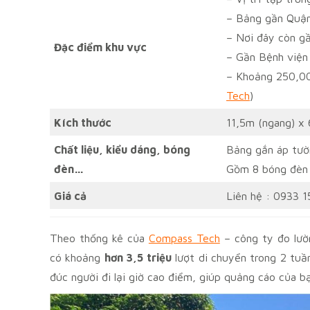
– Bảng gần Quận
– Nơi đây còn g
Đặc điểm khu vực
– Gần Bệnh viện
– Khoảng 250,00
Tech
)
Kích thước
11,5m (ngang) x
Chất liệu, kiểu dáng, bóng
Bảng gắn áp tườn
đèn…
Gồm 8 bóng đèn
Giá cả
Liên hệ : 0933 1
Theo thống kê của
Compass Tech
– công ty đo lườ
có khoảng
hơn 3,5 triệu
lượt di chuyển trong 2 tuầ
đúc người đi lại giờ cao điểm, giúp quảng cáo của b