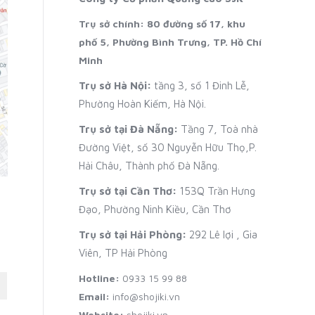
Trụ sở chính: 80 đường số 17, khu
phố 5, Phường Bình Trưng, TP. Hồ Chí
Minh
Trụ sở Hà Nội:
tầng 3, số 1 Đinh Lễ,
Phường Hoàn Kiếm, Hà Nội.
Trụ sở tại Đà Nẵng:
Tầng 7, Toà nhà
Đường Việt, số 30 Nguyễn Hữu Thọ,P.
Hải Châu, Thành phố Đà Nẵng.
Trụ sở tại Cần Thơ:
153Q Trần Hưng
Đạo, Phường Ninh Kiều, Cần Thơ
Trụ sở tại Hải Phòng:
292 Lê lợi , Gia
Viên, TP Hải Phòng
Hotline:
0933 15 99 88
Email:
info@shojiki.vn
Website:
shojiki.vn