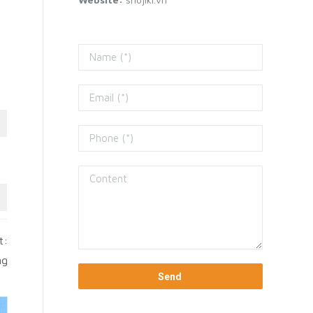
t:
ng