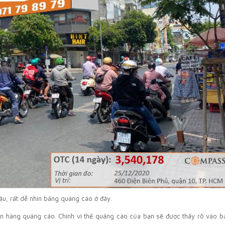
âu, rất dễ nhìn bảng quảng cáo ở đây.
hãn hàng quảng cáo. Chính vì thế quảng cáo của bạn sẽ được thấy rõ vào b