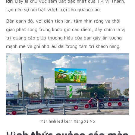
lớn
. Đây là khu vực sầm uất bậc nhất của TP. Vị Thanh,
tạo nên sự nổi bật vượt trội cho quảng cáo.
Bên cạnh đó, với diện tích lớn, tầm nhìn rộng và thời
gian phát sóng trùng khớp giờ cao điểm, đây chính là vị
trí quảng cáo giúp thương hiệu của bạn gây ấn tượng
mạnh mẽ và ghi nhớ lâu dài trong tâm trí khách hàng.
Màn hình led kênh Xáng Xà No
Hình thức quảng cáo màn