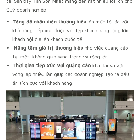
tại Sân bay Tân Sơn Nhất mang đến rất nhiều lợi ích cho
Quý doanh nghiệp
Tăng
độ
nhận
diện
thương
hiệu
lên mức tối đa với
khả năng tiếp xúc được với tệp khách hàng rộng lớn,
khách nội địa lẫn khách quốc tế
Nâng
tầm
giá
trị
thương
hiệu
nhờ việc quảng cáo
tại một không gian sang trọng và rộng lớn
Thời
gian
tiếp
xúc
với
quảng
cáo
khá dài và với
vòng lặp nhiều lần giúp các doanh nghiệp tạo ra dấu
ấn tích cực với khách hàng