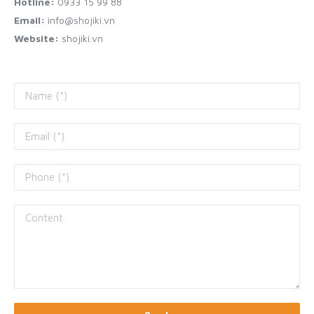
Hotline:
0933 15 99 88
Email:
info@shojiki.vn
Website:
shojiki.vn