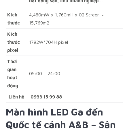
bất động sản, chủ doanh nghiệp…
Kích
4,480mW x 1,760mH x 02 Screen =
thước
15,769m2
Kích
thước
1792W*704H pixel
pixel
Thời
gian
05:00 – 24:00
hoạt
động
Liên hệ
0933 15 99 88
Màn hình LED
Ga đến
Quốc tế cánh A&B – Sân