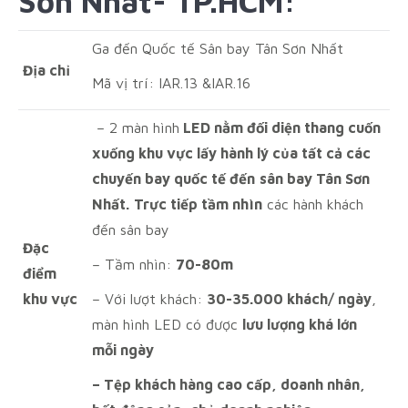
Sơn Nhất- TP.HCM:
Ga đến Quốc tế Sân bay Tân Sơn Nhất
Địa chỉ
Mã vị trí: IAR.13 &IAR.16
– 2 màn hình
LED nằm đối diện thang cuốn
xuống khu vực lấy hành lý của tất cả các
chuyến bay quốc tế đến
sân bay Tân Sơn
Nhất.
Trực tiếp tầm nhìn
các hành khách
đến sân bay
Đặc
– Tầm nhìn:
70-80m
điểm
khu vực
– Với lượt khách:
30-35.000 khách/ ngày
,
màn hình LED có được
lưu lượng khá lớn
mỗi ngày
– Tệp khách hàng cao cấp, doanh nhân,