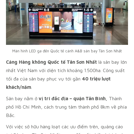
Màn hình LED ga đến Quốc tế cánh A&B sân bay Tân Sơn Nhất
Cảng
Hàng
không
Quốc
tế
Tân
Sơn
Nhất
là sân bay lớn
nhất Việt Nam với diện tích khoảng 1.500ha. Công suất
tối đa của sân bay phục vụ tới gần
40 triệu lượt
khách/năm
.
Sân bay nằm ở
vị trí đắc địa – quận Tân Bình,
Thành
phố Hồ Chí Minh, cách trung tâm thành phố 8km về phía
Bắc.
Với việc sở hữu hàng loạt các ưu điểm trên, quảng cáo