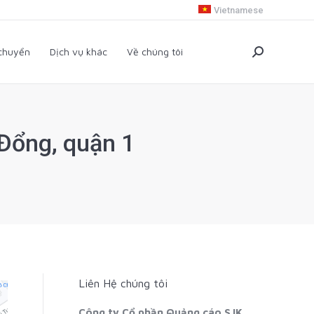
Vietnamese
i chuyển
Dịch vụ khác
Về chúng tôi
Search:
 chuyển
Dịch vụ khác
Về chúng tôi
Search:
Đổng, quận 1
Liên Hệ chúng tôi
Công ty Cổ phần Quảng cáo SJK