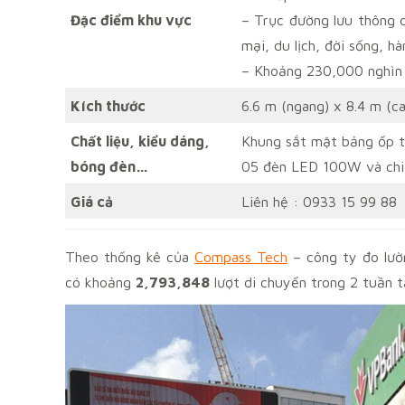
Đặc điểm khu vực
– Trục đường lưu thông 
mại, du lịch, đời sống, hà
– Khoảng 230,000 nghìn 
Kích thước
6.6 m (ngang) x 8.4 m (c
Chất liệu, kiểu dáng,
Khung sắt mặt bảng ốp t
bóng đèn…
05 đèn LED 100W và chi
Giá cả
Liên hệ : 0933 15 99 88
Theo thống kê của
Compass Tech
– công ty đo lườ
có khoảng
2,793,848
lượt di chuyển trong 2 tuần t