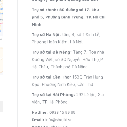
Trụ sở chính: 80 đường số 17, khu
phố 5, Phường Bình Trưng, TP. Hồ Chí
Minh
Trụ sở Hà Nội:
tầng 3, số 1 Đinh Lễ,
Phường Hoàn Kiếm, Hà Nội.
Trụ sở tại Đà Nẵng:
Tầng 7, Toà nhà
Đường Việt, số 30 Nguyễn Hữu Thọ,P.
Hải Châu, Thành phố Đà Nẵng.
Trụ sở tại Cần Thơ:
153Q Trần Hưng
Đạo, Phường Ninh Kiều, Cần Thơ
Trụ sở tại Hải Phòng:
292 Lê lợi , Gia
Viên, TP Hải Phòng
Hotline:
0933 15 99 88
Email:
info@shojiki.vn
Website:
shojiki.vn