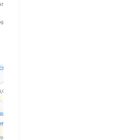
ật
ng