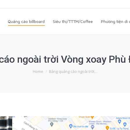
i
Quảng cáo billboard
Siêu thị/TTTM/Coffee
Phương tiện d
Quảng cáo billboard
Siêu thị/TTTM/Coffee
Phương tiện di
cáo ngoài trời Vòng xoay Phù 
You are here:
Home
Bảng quảng cáo ngoài trời…