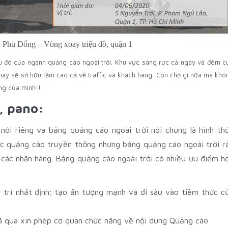
Phù Đổng – Vòng xoay triệu đô, quận 1
u đô của ngành quảng cáo ngoài trời. Khu vực sáng rực cả ngày và đêm c
y này sẽ sở hữu tầm cao cả về traffic và khách hàng. Còn chờ gì nữa mà khô
àng của mình!!
, pano:
g
nói riêng và bảng quảng cáo ngoài trời nói chung là hình th
hức quảng cáo truyền thống nhưng bảng quảng cáo ngoài trời r
 các nhãn hàng. Bảng quảng cáo ngoài trời có nhiều ưu điểm h
ị trí nhất định; tạo ấn tượng mạnh và đi sâu vào tiềm thức c
; đã qua xin phép cơ quan chức năng về nội dung Quảng cáo