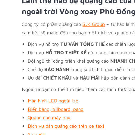
Làm thế nào để quảng cáo của 
ngoài trời Vòng xoay Phù Đổng
Công ty cổ phần quảng cáo
SJK Group
– tự hào là m
cam kết sẽ mang đến cho bạn một dịch vụ quảng cáo
Dịch vụ hỗ trợ
TƯ VẤN TỔNG THỂ
các chiến lượ
Dịch vụ
HỖ TRỢ THIẾT KẾ
nội dung, hình ảnh qu
Đội ngũ thi công triển khai quảng cáo
NHANH C
Chế độ
BẢO HÀNH
trong suốt thời gian diễn ra c
Ưu đãi
CHIẾT KHẤU
và
HẬU MÃI
hấp dẫn dành c
Ngoài ra bạn có thể tìm hiểu thêm các hình thức quả
Màn hình LED ngoài trời
Biển bảng, billboard, pano
Quảng cáo máy bay
Dịch vụ dán quảng cáo trên xe taxi
Xe buýt