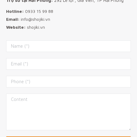
Trụ sở tại Hải Phòng:
292 Lê lợi , Gia Viên, TP Hải Phòng
Hotline:
0933 15 99 88
Email:
info@shojiki.vn
Website:
shojiki.vn