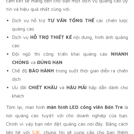
cam kết sẽ mang đến cho bạn một dịch vụ quảng cáo uy
tín và hiệu quả nhất cùng với:
Dịch vụ hỗ trợ
TƯ VẤN TỔNG THỂ
các chiến lược
quảng cáo
Dịch vụ
HỖ TRỢ THIẾT KẾ
nội dung, hình ảnh quảng
cáo
Đội ngũ thi công triển khai quảng cáo
NHANH
CHÓNG
và
ĐÚNG HẠN
Chế độ
BẢO HÀNH
trong suốt thời gian diễn ra chiến
dịch
Ưu đãi
CHIẾT KHẤU
và
HẬU MÃI
hấp dẫn dành cho
khách
Tóm lại, màn hình
màn hình LED công viên Bến Tre
là
nơi quảng cáo tuyệt vời cho doanh nghiệp của bạn.
Chính vì vậy bạn nên đặt quảng cáo nơi đây. Bằng cách
liên hệ với
SJK
, chúng tôi sẽ cung cấp cho bạn thêm