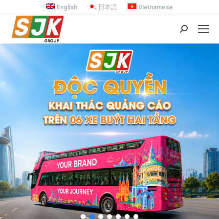
English
日本語
Vietnamese
Search: