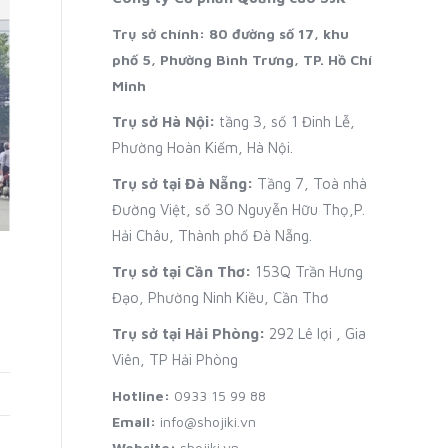
Trụ sở chính: 80 đường số 17, khu
phố 5, Phường Bình Trưng, TP. Hồ Chí
Minh
Trụ sở Hà Nội:
tầng 3, số 1 Đinh Lễ,
Phường Hoàn Kiếm, Hà Nội.
Trụ sở tại Đà Nẵng:
Tầng 7, Toà nhà
Đường Việt, số 30 Nguyễn Hữu Thọ,P.
Hải Châu, Thành phố Đà Nẵng.
Trụ sở tại Cần Thơ:
153Q Trần Hưng
Đạo, Phường Ninh Kiều, Cần Thơ
Trụ sở tại Hải Phòng:
292 Lê lợi , Gia
Viên, TP Hải Phòng
Hotline:
0933 15 99 88
Email:
info@shojiki.vn
Website:
shojiki.vn