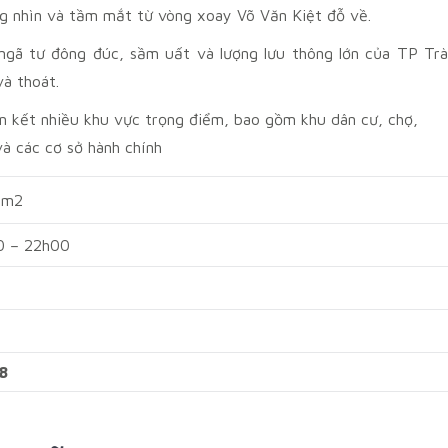
ng nhìn và tầm mắt từ vòng xoay Võ Văn Kiệt đỗ về.
ngã tư đông đúc, sầm uất và lượng lưu thông lớn của TP Trà
và thoát.
ên kết nhiều khu vực trọng điểm, bao gồm khu dân cư, chợ,
à các cơ sở hành chính
5m2
0 – 22h00
8