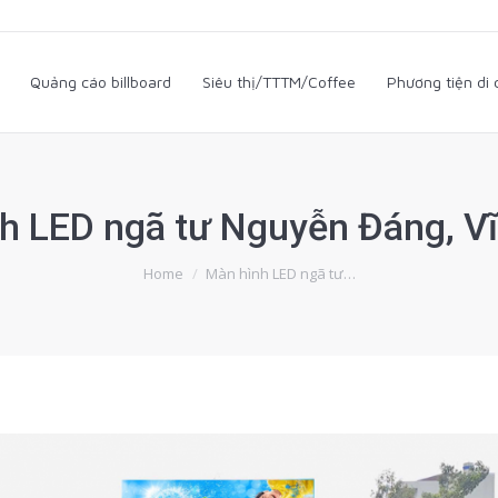
i
Quảng cáo billboard
Siêu thị/TTTM/Coffee
Phương tiện d
Quảng cáo billboard
Siêu thị/TTTM/Coffee
Phương tiện di
h LED ngã tư Nguyễn Đáng, V
You are here:
Home
Màn hình LED ngã tư…