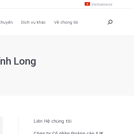
Vietnamese
i chuyển
Dịch vụ khác
Về chúng tôi
Search:
 chuyển
Dịch vụ khác
Về chúng tôi
Search:
ĩnh Long
Liên Hệ chúng tôi
Công ty Cổ phần Quảng cáo SJK