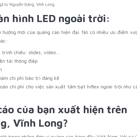
gã tư Nguyễn Đáng, Vĩnh Long
n hình LED ngoài trời:
 hướng mới của quảng cáo hiện đại. Nó có nhiều ưu điểm vư
hác:
trình chiếu: slides, video…
ền tải thông điệp
n
ảm chi phí bảo trì đáng kể
oản chi phí cho việc sản xuất tấm bạt hiflex ngoài trời như c
áo của bạn xuất hiện trên
g, Vĩnh Long
?
một trong những đơn vị quảng cáo hàng đầu Việt Nam. Với sự 