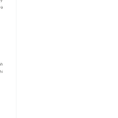
và
nh
hi