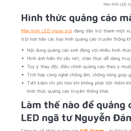
Màn hình LED n
Hình thức quảng cáo mà
Màn hình LED ngoài trời
đang dần trở thành một xu
trội hơn hẳn các loại hình quảng cáo truyền thống k
Nội dung quảng cáo sinh động với nhiều hình thức 
Hình ảnh hiển thị sắc nét, chân thực dễ dàng truy
Tùy ý thay đổi, điều chỉnh quảng cáo theo ý muố
Tích hợp công nghệ chống ẩm, chống nóng giúp gi
Tiết kiệm chi phí hơn khi không phải tốn thêm kh
hình thức quảng cáo truyền thống khác
Làm thế nào để quảng c
LED ngã tư Nguyễn Đán
Công ty cổ phần quảng cáo
SJK Group
– tự hào là 