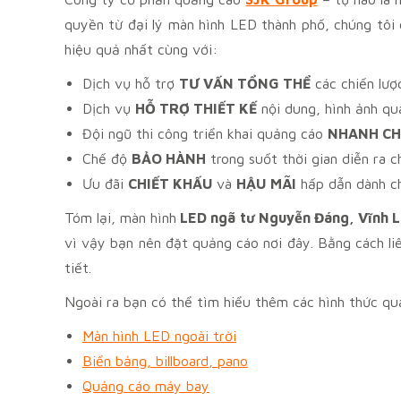
quyền từ đại lý màn hình LED thành phố, chúng tôi
hiệu quả nhất cùng với:
Dịch vụ hỗ trợ
TƯ VẤN TỔNG THỂ
các chiến lượ
Dịch vụ
HỖ TRỢ THIẾT KẾ
nội dung, hình ảnh qu
Đội ngũ thi công triển khai quảng cáo
NHANH C
Chế độ
BẢO HÀNH
trong suốt thời gian diễn ra c
Ưu đãi
CHIẾT KHẤU
và
HẬU MÃI
hấp dẫn dành c
Tóm lại, màn hình
LED ngã tư Nguyễn Đáng, Vĩnh 
vì vậy bạn nên đặt quảng cáo nơi đây. Bằng cách li
tiết.
Ngoài ra bạn có thể tìm hiểu thêm các hình thức quả
Màn hình LED ngoài trời
Biển bảng, billboard, pano
Quảng cáo máy bay