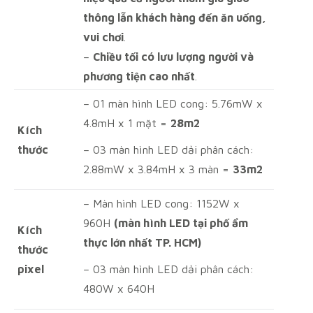
thông lẫn khách hàng đến ăn uống,
vui chơi
.
–
Chiều tối có lưu lượng người và
phương tiện cao nhất
.
– 01 màn hình LED cong: 5.76mW x
4.8mH x 1 mặt =
28m2
Kích
thước
– 03 màn hình LED dải phân cách:
2.88mW x 3.84mH x 3 màn =
33m2
– Màn hình LED cong: 1152W x
960H
(màn hình LED tại phố ẩm
Kích
thực lớn nhất TP. HCM)
thước
pixel
– 03 màn hình LED dải phân cách:
480W x 640H