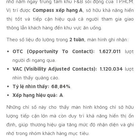
nhờ nằm ngay trung tâm khu F&B sôi động của TP.HCM.
Vị trí được
Compass xếp hạng A
, sở hữu khả năng hiển
thị tốt và tiếp cận hiệu quả cả người tham gia giao
thông lẫn khách hàng đến khu vực ăn uống.
Theo số liệu đo lường trong
2 tuần
, màn hình ghi nhận:
OTC (Opportunity To Contact):
1.627.011
lượt
người đi ngang qua.
VAC (Visibility Adjusted Contacts):
1.120.034
lượt
nhìn thấy quảng cáo.
Tỷ lệ nhìn thấy:
68,84%
.
Xếp hạng hiệu quả:
A
.
Những chỉ số này cho thấy màn hình không chỉ sở hữu
lượng tiếp cận lớn mà còn duy trì khả năng hiển thị ổn
định, giúp thương hiệu gia tăng mức độ nhận diện và ghi
nhớ trong nhóm khách hàng mục tiêu.