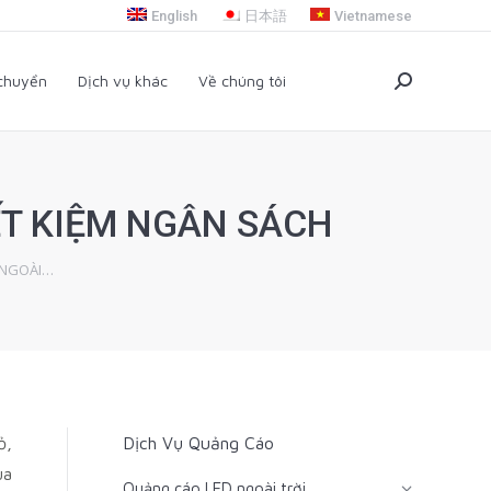
English
日本語
Vietnamese
i chuyển
Dịch vụ khác
Về chúng tôi
Search:
 chuyển
Dịch vụ khác
Về chúng tôi
Search:
ẾT KIỆM NGÂN SÁCH
 NGOÀI…
ỏ,
Dịch Vụ Quảng Cáo
ủa
Quảng cáo LED ngoài trời