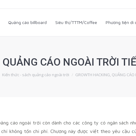
i
Quảng cáo billboard
Siêu thị/TTTM/Coffee
Phương tiện d
Quảng cáo billboard
Siêu thị/TTTM/Coffee
Phương tiện di
QUẢNG CÁO NGOÀI TRỜI TI
e here:
Kiến thức - sách quảng cáo ngoài trời
GROWTH HACKING, QUẢNG CÁO
uảng cáo ngoài trời còn dành cho các công ty có ngân sách nh
chí không tốn chi phí. Chương này được viết theo yêu cầu c