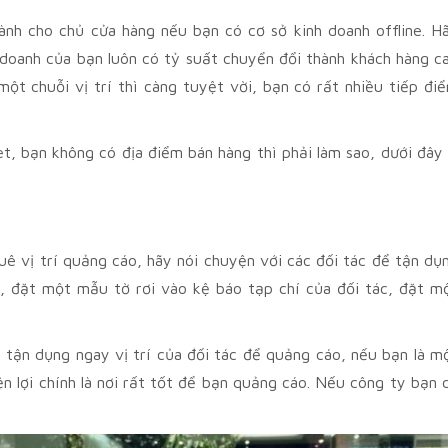
nh cho chủ cửa hàng nếu bạn có cơ sở kinh doanh offline. H
 doanh của bạn luôn có tỷ suất chuyển đổi thành khách hàng c
một chuỗi vị trí thì càng tuyệt vời, bạn có rất nhiều tiếp đi
et, bạn không có địa điểm bán hàng thì phải làm sao, dưới đây 
uê vị trí quảng cáo, hãy nói chuyện với các đối tác để tận dụ
vào, đặt một mẫu tờ rơi vào kệ báo tạp chí của đối tác, đặt m
 tận dụng ngay vị trí của đối tác để quảng cáo, nếu bạn là m
ện lợi chính là nơi rất tốt để bạn quảng cáo. Nếu công ty bạn 