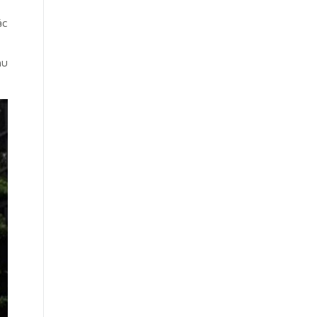
ác
hu