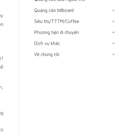
Quảng cáo billboard
ãy
Siêu thị/TTTM/Coffee
ao
Phương tiện di chuyển
Dịch vụ khác
Về chúng tôi
ó?
hể
m,
ng
ch