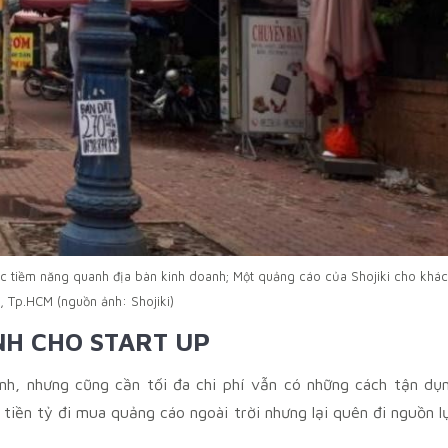
vực tiềm năng quanh địa bàn kinh doanh; Một quảng cáo của Shojiki cho khá
, Tp.HCM (nguồn ảnh: Shojiki)
ÀNH CHO START UP
nh, nhưng cũng cần tối đa chi phí vẫn có những cách tận dụ
 tiền tỷ đi mua quảng cáo ngoài trời nhưng lại quên đi nguồn l