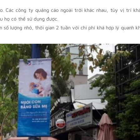
. Các công ty quảng cáo ngoài trời khác nhau, tùy vị trí kh
u họ có thể sử dụng được.
số lượng nhỏ, thời gian 2 tuần với chi phí khá hợp lý quanh k