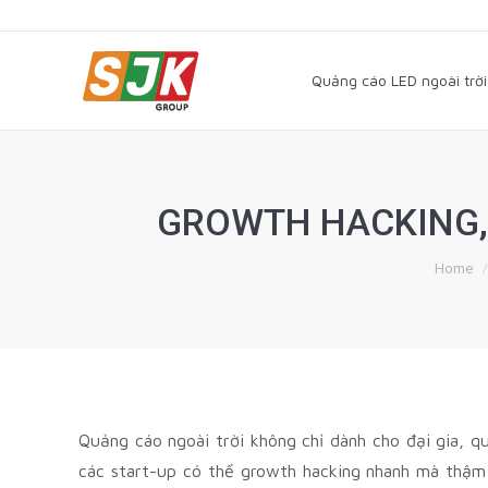
Quảng cáo LED ngoài trờ
Quảng cáo LED ngoài trời
GROWTH HACKING, 
You ar
Home
Quảng cáo ngoài trời không chỉ dành cho đại gia, q
các start-up có thể growth hacking nhanh mà thậm 