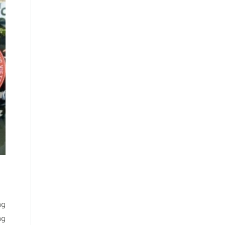
ng
ng