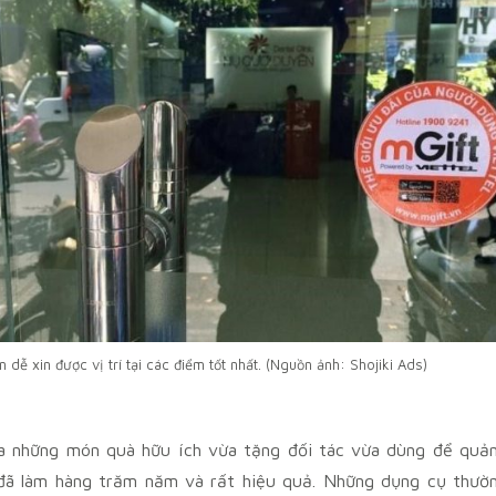
 dễ xin được vị trí tại các điểm tốt nhất. (Nguồn ảnh: Shojiki Ads)
 ra những món quà hữu ích vừa tặng đối tác vừa dùng để quả
 đã làm hàng trăm năm và rất hiệu quả. Những dụng cụ thườ