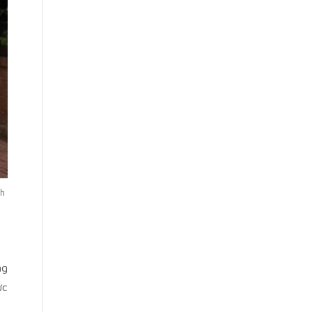
ch
ng
ực