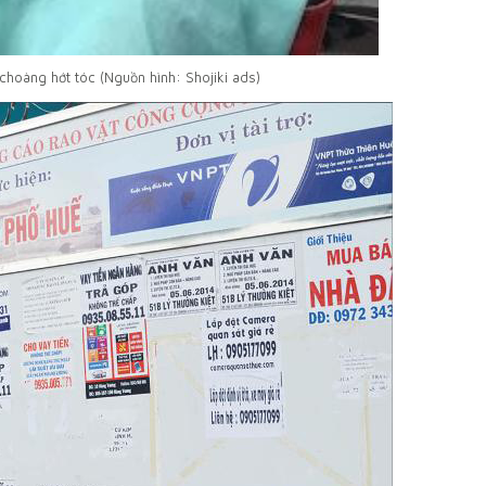
choàng hớt tóc (Nguồn hình: Shojiki ads)