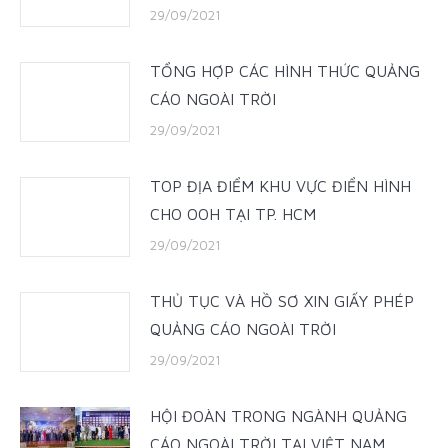
29/09/2021
TỔNG HỢP CÁC HÌNH THỨC QUẢNG
CÁO NGOÀI TRỜI
29/09/2021
TOP ĐỊA ĐIỂM KHU VỰC ĐIỂN HÌNH
CHO OOH TẠI TP. HCM
29/09/2021
THỦ TỤC VÀ HỒ SƠ XIN GIẤY PHÉP
QUẢNG CÁO NGOÀI TRỜI
29/09/2021
HỘI ĐOÀN TRONG NGÀNH QUẢNG
CÁO NGOÀI TRỜI TẠI VIỆT NAM