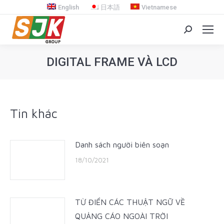
English
日本語
Vietnamese
Search:
DIGITAL FRAME VÀ LCD
You are here:
Tin khác
Danh sách người biên soạn
18/10/2021
TỪ ĐIỂN CÁC THUẬT NGỮ VỀ
QUẢNG CÁO NGOÀI TRỜI