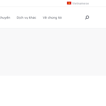
Vietnamese
i chuyển
Dịch vụ khác
Về chúng tôi
Search:
 chuyển
Dịch vụ khác
Về chúng tôi
Search: