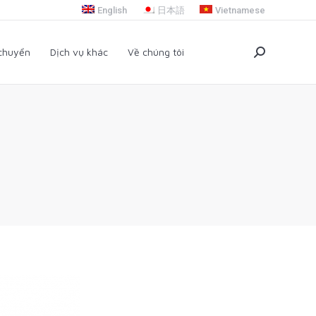
English
日本語
Vietnamese
i chuyển
Dịch vụ khác
Về chúng tôi
Search:
 chuyển
Dịch vụ khác
Về chúng tôi
Search: