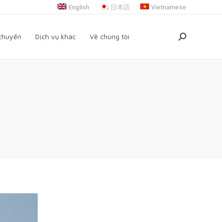
English
日本語
Vietnamese
i chuyển
Dịch vụ khác
Về chúng tôi
Search:
 chuyển
Dịch vụ khác
Về chúng tôi
Search: