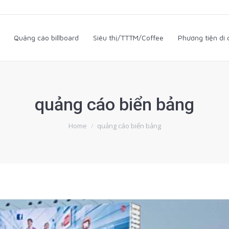
i
Quảng cáo billboard
Siêu thị/TTTM/Coffee
Phương tiện d
Quảng cáo billboard
Siêu thị/TTTM/Coffee
Phương tiện di
quảng cáo biển bảng
You are here:
Home
quảng cáo biển bảng