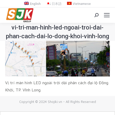
English
日本語
Vietnamese
Search:
vi-tri-man-hinh-led-ngoai-troi-dai-
phan-cach-dai-lo-dong-khoi-vinh-long
You are here:
Vị trí màn hình LED ngoài trời dải phân cách đại lộ Đồng
Khởi, TP. Vĩnh Long
Copyright © 2024 Shojiki.vn - All Rights Reserved