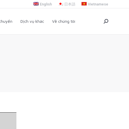
English
日本語
Vietnamese
i chuyển
Dịch vụ khác
Về chúng tôi
Search:
 chuyển
Dịch vụ khác
Về chúng tôi
Search: