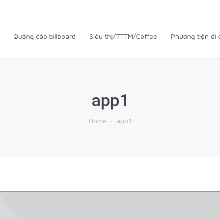
i
Quảng cáo billboard
Siêu thị/TTTM/Coffee
Phương tiện d
Quảng cáo billboard
Siêu thị/TTTM/Coffee
Phương tiện di
app1
You are here:
Home
app1