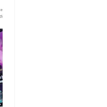
xe
đi