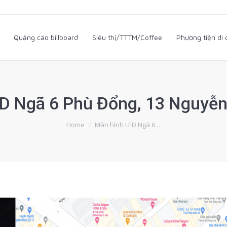
i
Quảng cáo billboard
Siêu thị/TTTM/Coffee
Phương tiện d
Quảng cáo billboard
Siêu thị/TTTM/Coffee
Phương tiện di
D Ngã 6 Phù Đổng, 13 Nguyễn 
You are here:
Home
Màn hình LED Ngã 6…