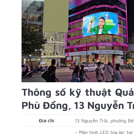
Thông số kỹ thuật Quả
Phù Đổng, 13 Nguyễn T
Địa chỉ
13 Nguyễn Trãi, phường Bế
– Màn hình LED tọa lạc tạ