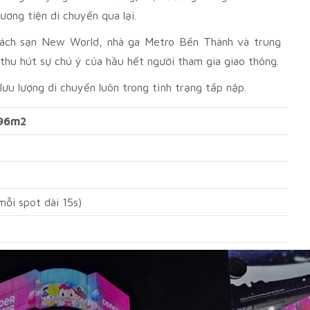
ơng tiện di chuyển qua lại.
hách sạn New World, nhà ga Metro Bến Thành và trung
t
hu hút sự chú ý của hầu hết người tham gia giao thông.
ưu lượng di chuyển luôn trong tình trạng tấp nập.
,96m2
mỗi spot dài 15s)