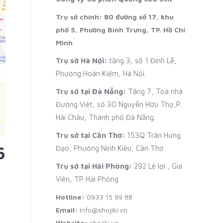
Trụ sở chính: 80 đường số 17, khu
phố 5, Phường Bình Trưng, TP. Hồ Chí
Minh
Trụ sở Hà Nội:
tầng 3, số 1 Đinh Lễ,
Phường Hoàn Kiếm, Hà Nội.
Trụ sở tại Đà Nẵng:
Tầng 7, Toà nhà
Đường Việt, số 30 Nguyễn Hữu Thọ,P.
Hải Châu, Thành phố Đà Nẵng.
Trụ sở tại Cần Thơ:
153Q Trần Hưng
6
Đạo, Phường Ninh Kiều, Cần Thơ
Trụ sở tại Hải Phòng:
292 Lê lợi , Gia
Viên, TP Hải Phòng
Hotline:
0933 15 99 88
Email:
info@shojiki.vn
Website:
shojiki.vn