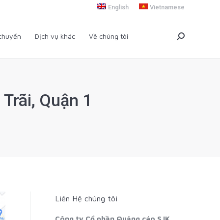
English
Vietnamese
i chuyển
Dịch vụ khác
Về chúng tôi
Search:
 chuyển
Dịch vụ khác
Về chúng tôi
Search:
Trãi, Quận 1
Liên Hệ chúng tôi
Công ty Cổ phần Quảng cáo SJK