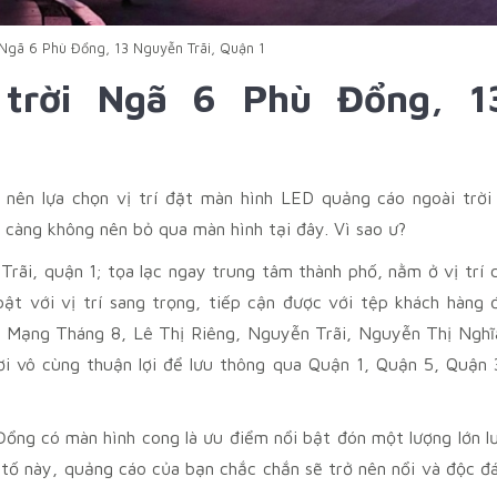
gã 6 Phù Đổng, 13 Nguyễn Trãi, Quận 1
 trời Ngã 6 Phù Đổng, 1
 nên lựa chọn vị trí đặt màn hình LED quảng cáo ngoài trời
 càng không nên bỏ qua màn hình tại đây. Vì sao ư?
Trãi, quận 1; tọa lạc ngay trung tâm thành phố, nằm ở vị trí 
bật với vị trí sang trọng, tiếp cận được với tệp khách hàng 
h Mạng Tháng 8, Lê Thị Riêng, Nguyễn Trãi, Nguyễn Thị Nghĩ
i vô cùng thuận lợi để lưu thông qua Quận 1, Quận 5, Quận 
Đổng có màn hình cong là ưu điểm nổi bật đón một lượng lớn l
 tố này, quảng cáo của bạn chắc chắn sẽ trở nên nổi và độc đ