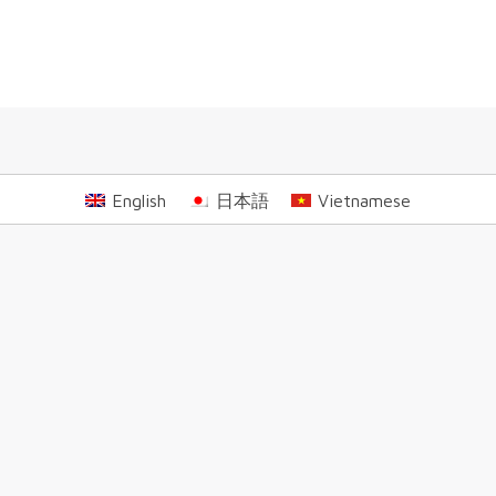
English
日本語
Vietnamese