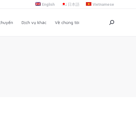
English
日本語
Vietnamese
i chuyển
Dịch vụ khác
Về chúng tôi
Search:
 chuyển
Dịch vụ khác
Về chúng tôi
Search: