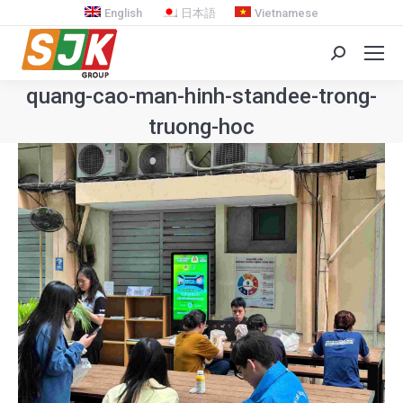
English
日本語
Vietnamese
Search:
quang-cao-man-hinh-standee-trong-
truong-hoc
You are here: