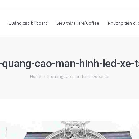
i
Quảng cáo billboard
Siêu thị/TTTM/Coffee
Phương tiện d
Quảng cáo billboard
Siêu thị/TTTM/Coffee
Phương tiện di
-quang-cao-man-hinh-led-xe-t
You are here:
Home
2-quang-cao-man-hinh-led-xe-tai