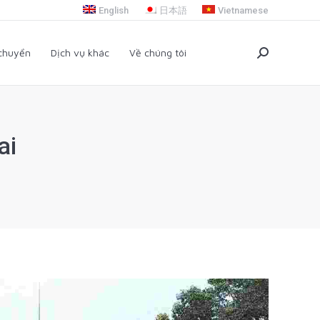
English
日本語
Vietnamese
i chuyển
Dịch vụ khác
Về chúng tôi
Search:
 chuyển
Dịch vụ khác
Về chúng tôi
Search:
ai