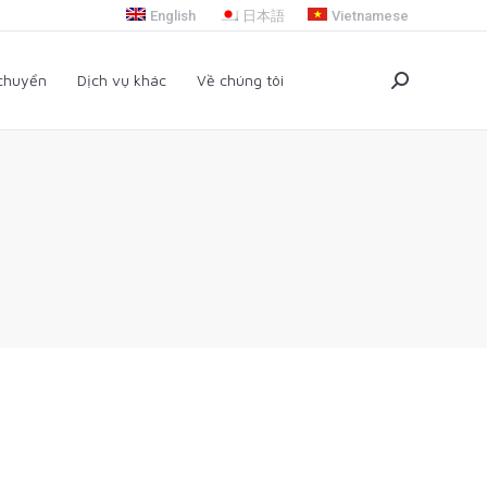
English
日本語
Vietnamese
i chuyển
Dịch vụ khác
Về chúng tôi
Search:
 chuyển
Dịch vụ khác
Về chúng tôi
Search: