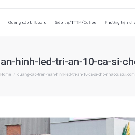
i
Quảng cáo billboard
Siêu thị/TTTM/Coffee
Phương tiện d
Quảng cáo billboard
Siêu thị/TTTM/Coffee
Phương tiện di
an-hinh-led-tri-an-10-ca-si-c
You are here:
Home
quang-cao-tren-man-hinh-led-tri-an-10-ca-si-cho-nhaccuatui.com