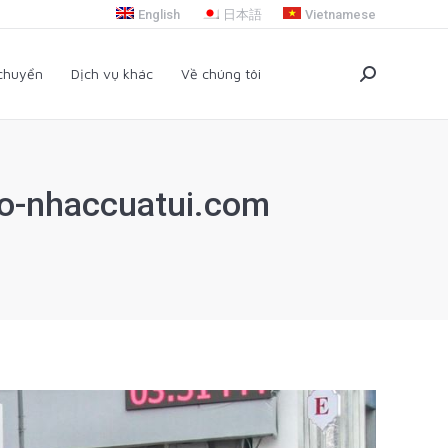
English
日本語
Vietnamese
i chuyển
Dịch vụ khác
Về chúng tôi
Search:
 chuyển
Dịch vụ khác
Về chúng tôi
Search:
ho-nhaccuatui.com