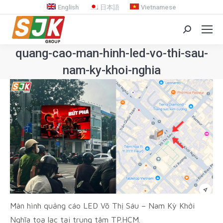
English
日本語
Vietnamese
Search:
quang-cao-man-hinh-led-vo-thi-sau-
nam-ky-khoi-nghia
You are here:
Màn hình quảng cáo LED Võ Thị Sáu – Nam Kỳ Khởi
Nghĩa toạ lạc tại trung tâm TP.HCM.