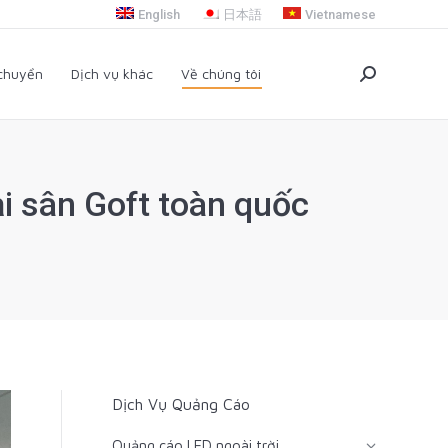
English
日本語
Vietnamese
i chuyển
Dịch vụ khác
Về chúng tôi
Search:
 chuyển
Dịch vụ khác
Về chúng tôi
Search:
ại sân Goft toàn quốc
Dịch Vụ Quảng Cáo
Quảng cáo LED ngoài trời