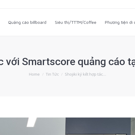
i
Quảng cáo billboard
Siêu thị/TTTM/Coffee
Phương tiện d
Quảng cáo billboard
Siêu thị/TTTM/Coffee
Phương tiện di
ác với Smartscore quảng cáo t
You are here:
Home
Tin Tức
Shojiki ký kết hợp tác…