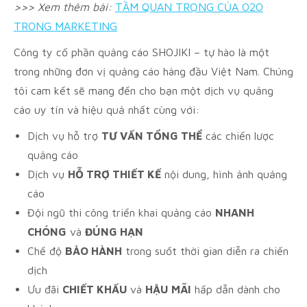
>>> Xem thêm bài:
TẦM QUAN TRỌNG CỦA O2O
TRONG MARKETING
Công ty cổ phần quảng cáo SHOJIKI – tự hào là một
trong những đơn vị quảng cáo hàng đầu Việt Nam. Chúng
tôi cam kết sẽ mang đến cho bạn một dịch vụ quảng
cáo uy tín và hiệu quả nhất cùng với:
Dịch vụ hỗ trợ
TƯ VẤN TỔNG THỂ
các chiến lược
quảng cáo
Dịch vụ
HỖ TRỢ THIẾT KẾ
nội dung, hình ảnh quảng
cáo
Đội ngũ thi công triển khai quảng cáo
NHANH
CHÓNG
và
ĐÚNG HẠN
Chế độ
BẢO HÀNH
trong suốt thời gian diễn ra chiến
dịch
Ưu đãi
CHIẾT KHẤU
và
HẬU MÃI
hấp dẫn dành cho