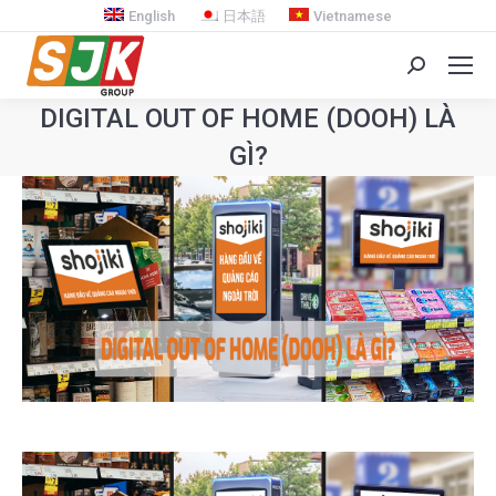
English
日本語
Vietnamese
Search:
DIGITAL OUT OF HOME (DOOH) LÀ
GÌ?
You are here: