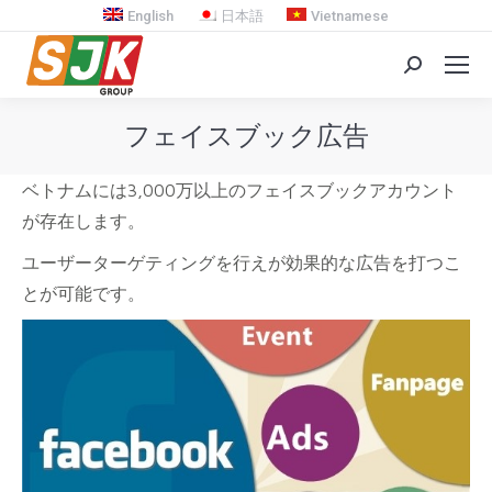
English
日本語
Vietnamese
Search:
フェイスブック広告
You are here:
ベトナムには3,000万以上のフェイスブックアカウント
が存在します。
ユーザーターゲティングを行えが効果的な広告を打つこ
とが可能です。