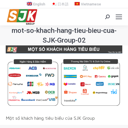
English
日本語
Vietnamese
Search:
mot-so-khach-hang-tieu-bieu-cua-
SJK-Group-02
You are here:
Một số khách hàng tiêu biểu của SJK Group